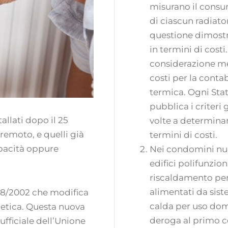
misurano il consu
di ciascun radiat
questione dimostri
in termini di costi
considerazione met
costi per la conta
termica. Ogni Sta
pubblica i criteri
tallati dopo il 25
volte a determinare
remoto, e quelli già
termini di costi.
apacità oppure
Nei condomini nuov
edifici polifunzion
riscaldamento per
alimentati da sist
018/2002 che modifica
calda per uso dome
rgetica. Questa nuova
deroga al primo c
ufficiale dell’Unione