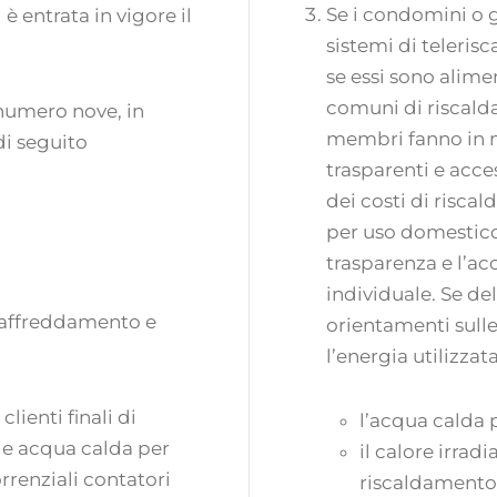
Se i condomini o g
 entrata in vigore il
sistemi di teleris
se essi sono alim
comuni di riscald
 numero nove, in
membri fanno in m
di seguito
trasparenti e acces
dei costi di risc
per uso domestico in
trasparenza e l’a
individuale. Se d
 raffreddamento e
orientamenti sulle
l’energia utilizza
lienti finali di
l’acqua calda 
 e acqua calda per
il calore irradi
renziali contatori
riscaldamento 