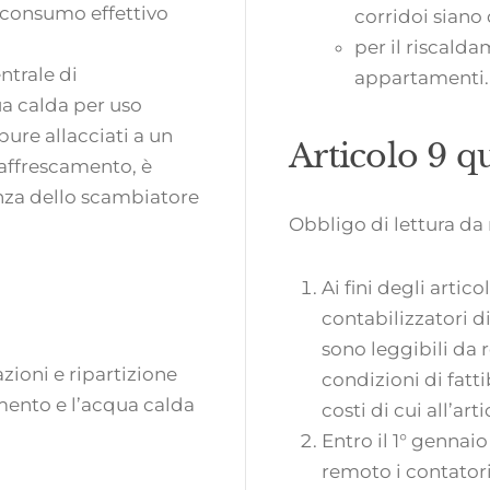
 consumo effettivo
corridoi siano 
per il riscald
ntrale di
appartamenti.
a calda per uso
ure allacciati a un
Articolo 9 q
raffrescamento, è
enza dello scambiatore
Obbligo di lettura d
Ai fini degli articol
contabilizzatori di
sono leggibili da 
zioni e ripartizione
condizioni di fatti
amento e l’acqua calda
costi di cui all’art
Entro il 1° gennai
remoto i contatori 