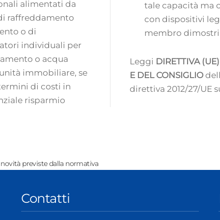
onali alimentati da
tale capacità ma c
 di raffreddamento
con dispositivi le
ento o di
membro dimostri ch
atori individuali per
ddamento o acqua
Leggi
DIRETTIVA (U
unità immobiliare, se
E DEL CONSIGLIO
dell’1
ermini di costi in
direttiva 2012/27/UE su
nziale risparmio
e novità previste dalla normativa
Contatti